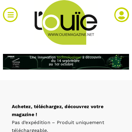
Passer
au
Toggle
contenu
Navigation
Actualités
Produits
RH et emploi
Vidéos
Achetez, téléchargez, découvrez votre
Agenda
magazine !
Pas d’expédition – Produit uniquement
Kiosque
téléchargeable.