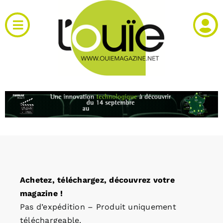
Passer
au
Toggle
contenu
Navigation
Actualités
Produits
RH et emploi
Vidéos
Achetez, téléchargez, découvrez votre
Agenda
magazine !
Pas d’expédition – Produit uniquement
Kiosque
téléchargeable.