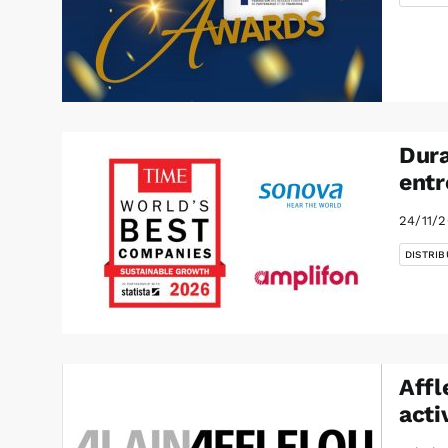
Dura
entr
24/11/
DISTRIB
Affl
acti