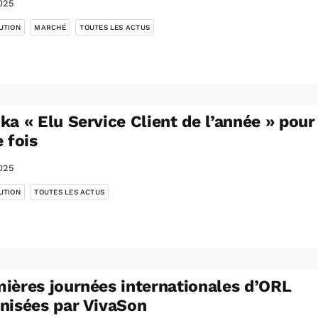
025
,
,
UTION
MARCHÉ
TOUTES LES ACTUS
ka « Elu Service Client de l’année » pour
e fois
025
,
UTION
TOUTES LES ACTUS
ières journées internationales d’ORL
nisées par VivaSon