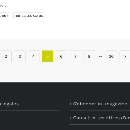
025
,
UTION
TOUTES LES ACTUS
2
3
4
5
6
7
8
···
36
 légales
S’abonner au magazine
Consulter les offres d’e