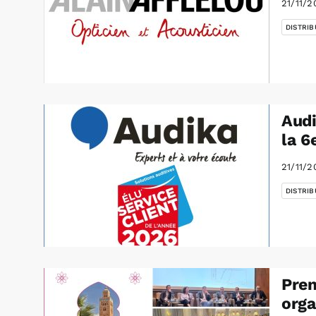
21/11/2
DISTRIB
Audi
la 6
21/11/2
DISTRIB
Prem
orga