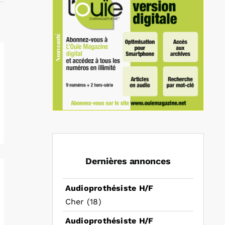
Dernières annonces
Audioprothésiste H/F
Cher (18)
Audioprothésiste H/F