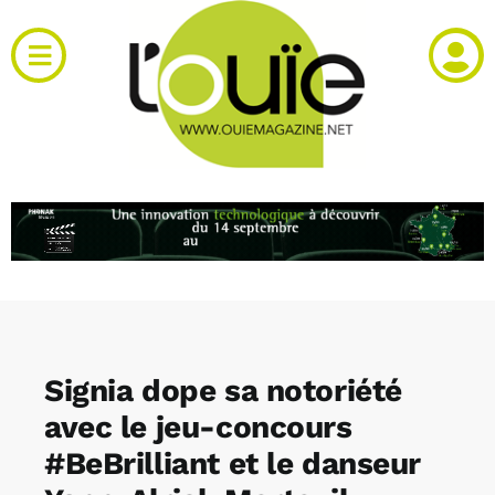
Passer
au
Toggle
contenu
Navigation
Actualités
Produits
RH et emploi
Vidéos
Signia dope sa notoriété
Agenda
avec le jeu-concours
#BeBrilliant et le danseur
Kiosque