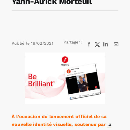
Yann-Alrick Morteuil
Rechercher:
Annonces emploi
Partager :
Publié le
19/02/2021
Facebook
X
LinkedIn
Email
Voir
l'image
agrandie
À l’occasion du lancement officiel de sa
nouvelle identité visuelle, soutenue par
la