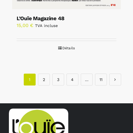
L’Ouïe Magazine 48
15,00
€
TVA incluse
Détails
1
2
3
4
…
11