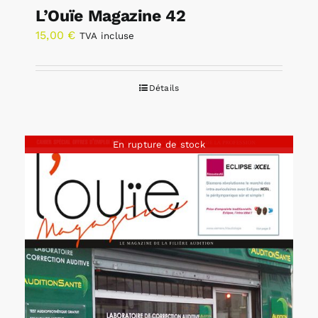
L’Ouïe Magazine 42
15,00
€
TVA incluse
Détails
En rupture de stock