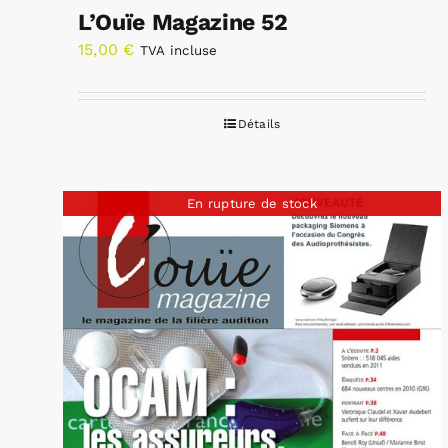
L’Ouïe Magazine 52
15,00
€
TVA incluse
Détails
En rupture de stock