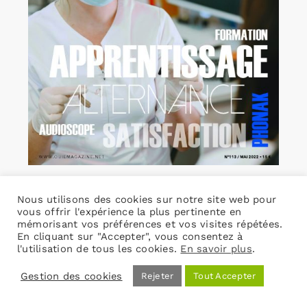
L’Ouïe Magazine 113
Nous utilisons des cookies sur notre site web pour
19,00
€
TVA incluse
vous offrir l'expérience la plus pertinente en
mémorisant vos préférences et vos visites répétées.
En cliquant sur "Accepter", vous consentez à
l'utilisation de tous les cookies.
En savoir plus
.
Ajouter au panier
Détails
Gestion des cookies
Rejeter
Tout Accepter