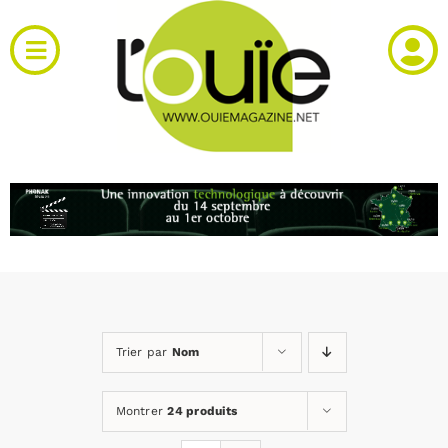
Passer
au
Toggle
contenu
Navigation
Actualités
Produits
RH et emploi
Vidéos
Trier par
Nom
Agenda
Montrer
24 produits
Kiosque