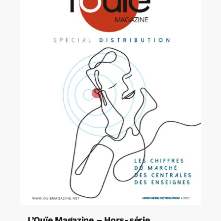
L’Ouïe Magazine – Hors-série