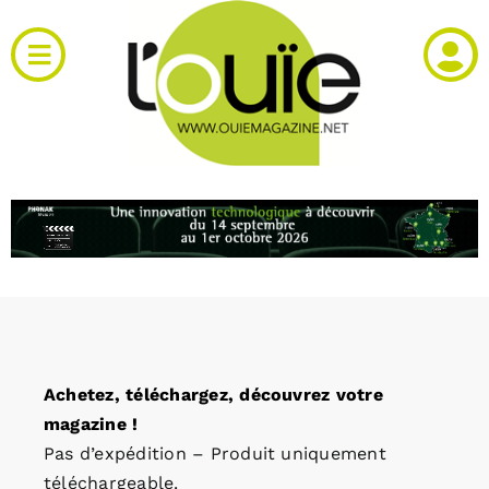
Passer
au
Toggle
contenu
Navigation
Actualités
Produits
RH et emploi
Vidéos
Achetez, téléchargez, découvrez votre
Agenda
magazine !
Pas d’expédition – Produit uniquement
Kiosque
téléchargeable.