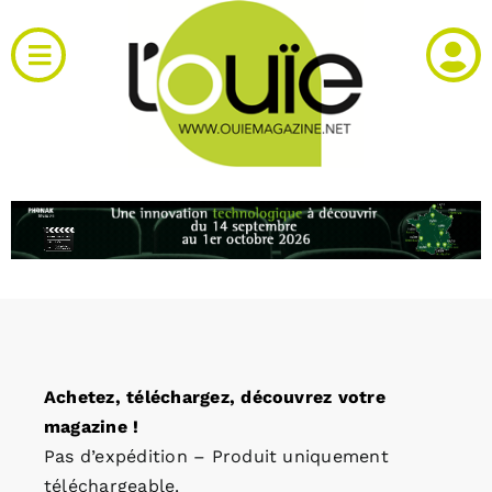
Passer
au
Toggle
contenu
Navigation
Actualités
Produits
RH et emploi
Vidéos
Achetez, téléchargez, découvrez votre
Agenda
magazine !
Pas d’expédition – Produit uniquement
Kiosque
téléchargeable.