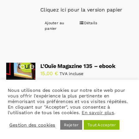
Cliquez ici pour la version papier
Ajouter au
Détails
panier
L’Ouïe Magazine 135 – ebook
15,00
€
TVA incluse
Nous utilisons des cookies sur notre site web pour
vous offrir l'expérience la plus pertinente en
Sans expédition – Produit
mémorisant vos préférences et vos visites répétées.
uniquement téléchargeable – Vous
En cliquant sur "Accepter", vous consentez à
l'utilisation de tous les cookies.
En savoir plus
.
recevrez un email contenant les
liens de téléchargement.
Gestion des cookies
Rejeter
Tout Accepter
Cliquez ici pour la version papier