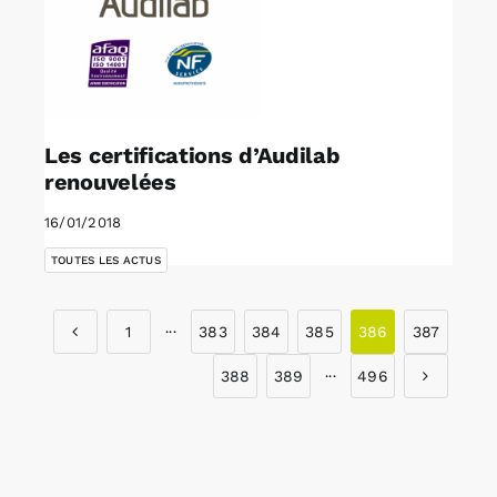
Les certifications d’Audilab
renouvelées
16/01/2018
TOUTES LES ACTUS
1
···
383
384
385
386
387
388
389
···
496