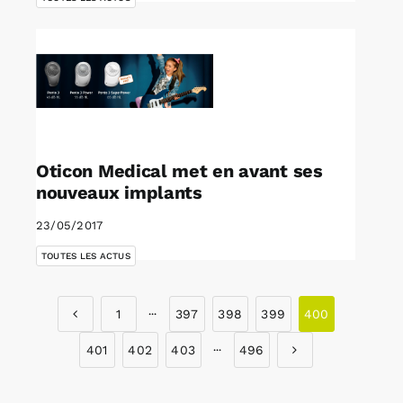
Oticon Medical met en avant ses
nouveaux implants
23/05/2017
TOUTES LES ACTUS
1
···
397
398
399
400
401
402
403
···
496