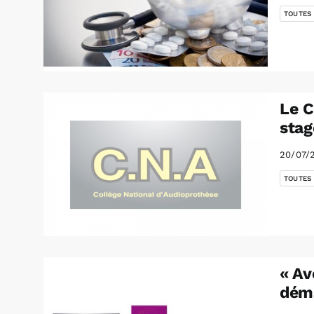
TOUTES
Le C
stag
20/07/
TOUTES
« Av
déma