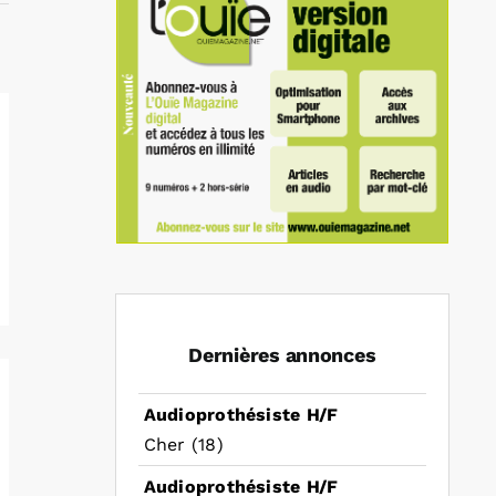
Dernières annonces
Audioprothésiste H/F
Cher (18)
Audioprothésiste H/F