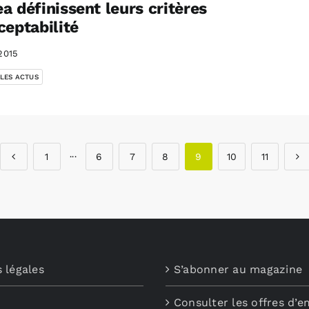
a définissent leurs critères
ceptabilité
2015
 LES ACTUS
1
···
6
7
8
9
10
11
 légales
S’abonner au magazine
Consulter les offres d’e