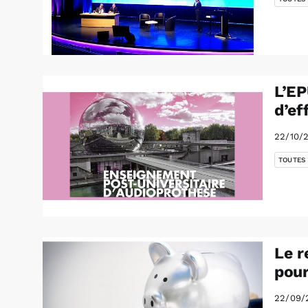
L’EP
d’ef
22/10/
TOUTES
Le r
pour
22/09/