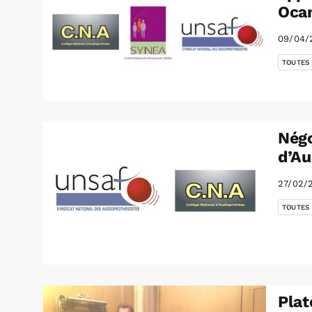
Ocam
09/04/
TOUTES
Négo
d’Au
27/02/
TOUTES
Plat