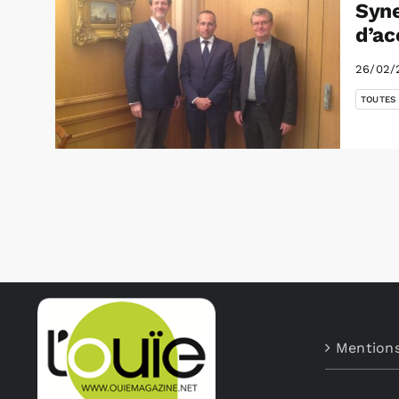
Syne
d’ac
26/02/
TOUTES
Mentions