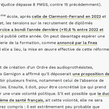
préjudice dépasse 8 PMSS, contre 15 précédemment).
ème
école, après
celle de Clermont-Ferrand en 2023
et
fet, les tensions sur le recrutement de diplômés
rcice a bondi l’année dernière (+10,6 % entre 2022 et
été publié cette année. On peut davantage espérer une
nierie de la formation, comme
annoncé par la Fnea
 elle a lieu, la mise en œuvre effective de cette réform
t de création d’un Ordre des audioprothésistes,
s Gernigon a affirmé qu’il déposerait
une proposition d
bir plusieurs freins, notamment celui de l’absence de
es. Ensuite, il doit, pour être concrétisé (ce qui prend
une vraie volonté politique. S’il est possible que
le du
tème de santé français,
ait cette volonté, elle ne sera
aurez compris : il est extrêmement peu probable que