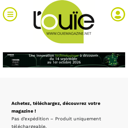
Passer
au
Toggle
contenu
Navigation
Actualités
Produits
RH et emploi
Vidéos
Achetez, téléchargez, découvrez votre
Agenda
magazine !
Pas d’expédition – Produit uniquement
Kiosque
téléchargeable.