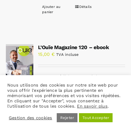
Ajouter au
Détails
panier
L’Ouïe Magazine 120 – ebook
15,00
€
TVA incluse
Sans expédition – Produit
uniquement téléchargeable – Vous
Nous utilisons des cookies sur notre site web pour
vous offrir l'expérience la plus pertinente en
recevrez un email contenant les
mémorisant vos préférences et vos visites répétées.
liens de téléchargement.
En cliquant sur "Accepter", vous consentez à
l'utilisation de tous les cookies.
En savoir plus
.
Cliquez ici pour la version papier
Gestion des cookies
Rejeter
Tout Accepter
Ajouter au
Détails