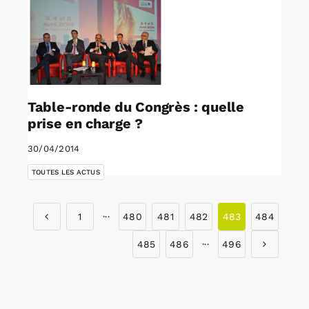
Table-ronde du Congrès : quelle
prise en charge ?
30/04/2014
TOUTES LES ACTUS
1
···
480
481
482
483
484
485
486
···
496