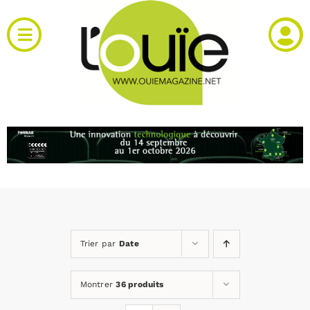
Passer
au
Toggle
contenu
Navigation
Actualités
Produits
RH et emploi
Vidéos
Trier par
Date
Agenda
Montrer
36 produits
Kiosque