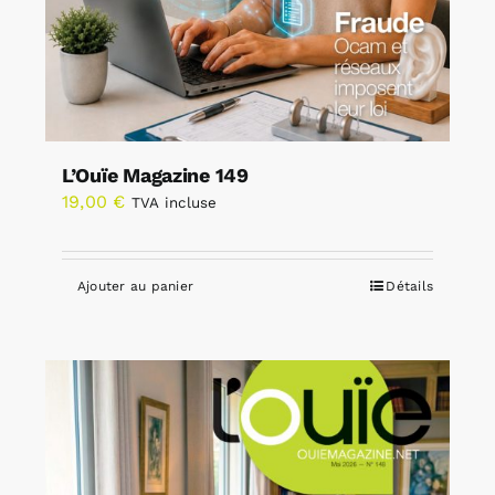
L’Ouïe Magazine 149
19,00
€
TVA incluse
Ajouter au panier
Détails