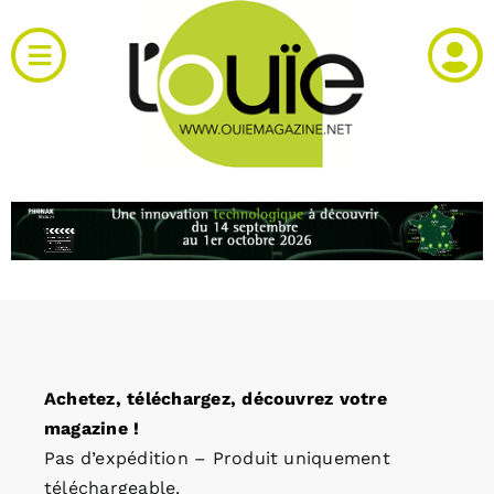
Passer
au
Toggle
contenu
Navigation
Actualités
Produits
RH et emploi
Vidéos
Achetez, téléchargez, découvrez votre
Agenda
magazine !
Pas d’expédition – Produit uniquement
Kiosque
téléchargeable.