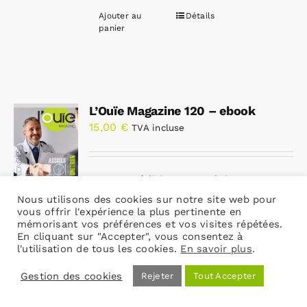
Ajouter au
Détails
panier
L’Ouïe Magazine 120 – ebook
15,00
€
TVA incluse
Sans expédition – Produit
uniquement téléchargeable – Vous
Nous utilisons des cookies sur notre site web pour
vous offrir l'expérience la plus pertinente en
recevrez un email contenant les
mémorisant vos préférences et vos visites répétées.
liens de téléchargement.
En cliquant sur "Accepter", vous consentez à
l'utilisation de tous les cookies.
En savoir plus
.
Cliquez ici pour la version papier
Gestion des cookies
Rejeter
Tout Accepter
Ajouter au
Détails