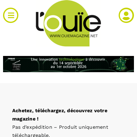
Passer
au
Toggle
contenu
Navigation
Actualités
Produits
RH et emploi
Vidéos
Achetez, téléchargez, découvrez votre
Agenda
magazine !
Pas d’expédition – Produit uniquement
Kiosque
téléchargeable.