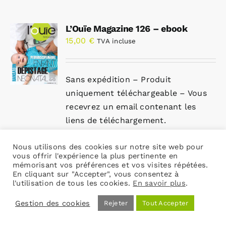
L’Ouïe Magazine 126 – ebook
15,00
€
TVA incluse
Sans expédition – Produit
uniquement téléchargeable – Vous
recevrez un email contenant les
liens de téléchargement.
Cliquez ici pour la version papier
Nous utilisons des cookies sur notre site web pour
vous offrir l'expérience la plus pertinente en
mémorisant vos préférences et vos visites répétées.
Ajouter au
Détails
En cliquant sur "Accepter", vous consentez à
panier
l'utilisation de tous les cookies.
En savoir plus
.
Gestion des cookies
Rejeter
Tout Accepter