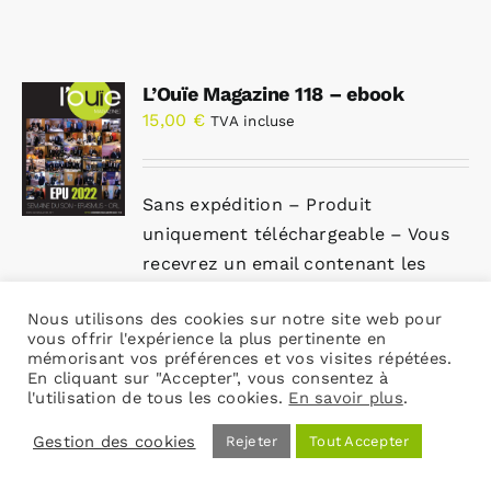
L’Ouïe Magazine 118 – ebook
15,00
€
TVA incluse
Sans expédition – Produit
uniquement téléchargeable – Vous
recevrez un email contenant les
liens de téléchargement.
Nous utilisons des cookies sur notre site web pour
vous offrir l'expérience la plus pertinente en
Cliquez ici pour la version papier
mémorisant vos préférences et vos visites répétées.
En cliquant sur "Accepter", vous consentez à
Ajouter au
Détails
l'utilisation de tous les cookies.
En savoir plus
.
panier
Gestion des cookies
Rejeter
Tout Accepter