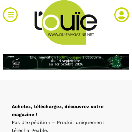
Passer
au
Toggle
contenu
Navigation
Actualités
Produits
RH et emploi
Vidéos
Achetez, téléchargez, découvrez votre
Agenda
magazine !
Pas d’expédition – Produit uniquement
Kiosque
téléchargeable.